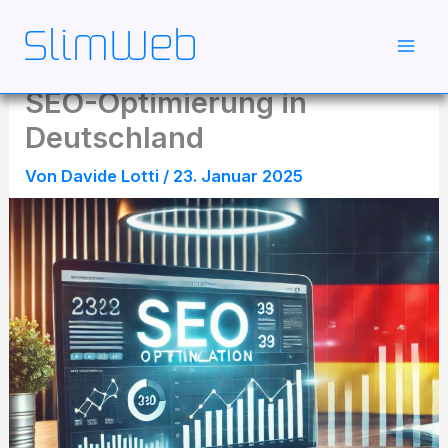
Zum
Inhalt
springen
SEO-Optimierung in
Deutschland
Von
Davide Lotti
/
23. Januar 2025