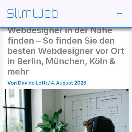
Zum
Inhalt
springen
Webdesigner in der Nähe
finden – So finden Sie den
besten Webdesigner vor Ort
in Berlin, München, Köln &
mehr
Von
Davide Lotti
/
4. August 2025