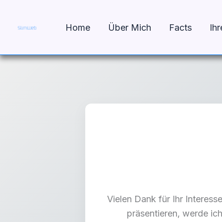
Ihr Preis mein Auftrag
Zum
Inhalt
Home
Über Mich
Facts
Ihr
springen
Vielen Dank für Ihr Interes
präsentieren, werde ich